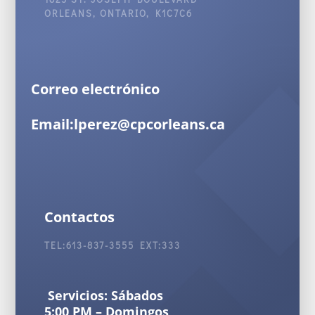
ORLEANS, ONTARIO, K1C7C6
Correo electrónico
Email:lperez@cpcorleans.ca
Contactos
TEL:613-837-3555 EXT:333
Servicios: Sábados
5:00 PM – Domingos